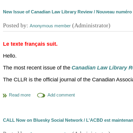
New Issue of Canadian Law Library Review / Nouveau numéro d
Le texte français suit.
Hello.
The most recent issue of the
Canadian Law Library R
The CLLR is the official journal of the Canadian Assoc
Check out the feature article "Unmasking Identities: A 
"To better understand the membership of the Canad
canadienne des bibliothèques de droit (CALL/ACBD
Committee (DIDC) conducted a diversity survey. 
CALL Now on Bluesky Social Network / L'ACBD est maintenan
location and citizenship, education, employment, 
ethnicity, religious symbols, ability and accommo