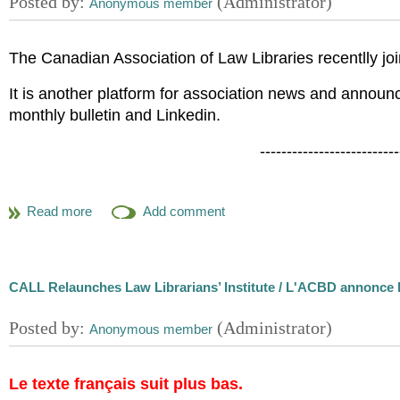
qualitative survey data analysis, this survey repo
trends, the future of the profession in relation to 
The Canadian Association of Law Libraries recentlly jo
accommodation needs of members, and comparisons
librarianship within the larger profession of librar
It is another platform for association news and annou
monthly bulletin and Linkedin.
Bonjour.
--------------------------
Le numéro le plus récent de la
Revue canadienne des 
L'Association canadienne des bibliothèques de droit s'
Il s'agit de la revue officielle de l'Association canadien
Il s'agit d'une autre plateforme où trouver des nouvell
Jetez un coup d'o
eil à l'article de fond qui commence 
membres, du bulletin mensuel In Session et de Linkedi
CALL/ACBD":
CALL Relaunches Law Librarians’ Institute / L'ACBD annonce la r
"Afin de mieux comprendre les membres de l’Assoc
Canadian Association of Law Libraries (CALL/ACBD),
décolonisation (DIDC) a mené une enquête sur la 
représentatives sur le lieu d’adhésion et la citoyenn
Le texte français suit plus bas.
sexuelle, la langue, la race et l’ethnicité, les sy