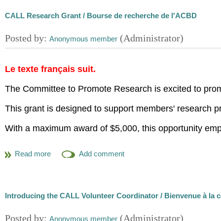
des meilleurs rapports juridiques ou livres électronique
schools and speak to library students to share inform
CALL Research Grant / Bourse de recherche de l'ACBD
Félicitations!
We considered how MDC can be involved in new memb
about how to join committees and Special Interest Grou
welcome new members. We also brainstormed some exc
some more information about that with members in the
Le texte français suit.
If you are interested in being involved in the Membe
The Committee to Promote Research is excited to pro
Katherine Melville (KMelville [at] farris.com) and Beth 
This grant is designed to support members' research pr
With a maximum award of $5,000, this opportunity empow
pursuits and contribute to the field.
Research Grant recipients are also invited to share th
findings, and recommendations with the CALL/ACBD me
their choice.
Introducing the CALL Volunteer Coordinator / Bienvenue à la
CALL/ACBD Research Grant applications are due on
F