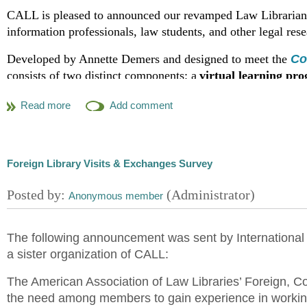
les besoins en matière de soins. Grâce à une anal
CALL is pleased to announced our revamped Law Librarians’ 
ce rapport d’enquête comprend une discussion sur
information professionals, law students, and other legal resea
juridique, l’avenir de la profession par rapport à l
des membres en matière d’aptitudes et d’accomm
Developed by Annette Demers and designed to meet the
Co
importantes sur la diversité qui situent la bibliot
consists of two distinct components: a
virtual learning pr
profession de bibliothécaire au Canada."
The virtual program will begin on
March 3, 2025
. It featu
discussions. Participants will work through skill-specific mo
secondary legal sources, as well as optional specialized rese
Following the virtual portion, participants will attend an
in
Foreign Library Visits & Exchanges Survey
conference.
This hands-on session allows participants to engage in prob
developed legal research competencies in a structured envi
The following announcement was sent by International 
Participants who complete all required virtual modules and 
a sister organization of CALL:
from CALL
.
The American Association of Law Libraries’ Foreign, C
The cost to participate in the virtual portion of the course
the need among members to gain experience in working 