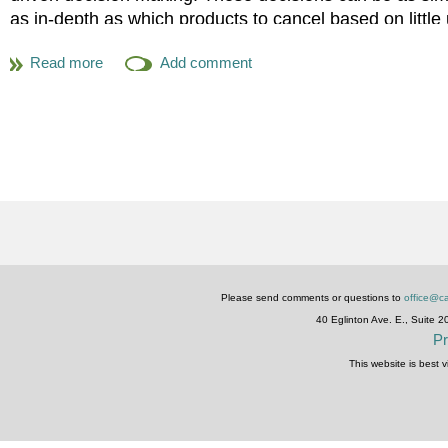
collaboration qui unissent nos membres constituent les fond
as in-depth as which products to cancel based on little
Dans le cadre du congrès, les organisateurs recherchent des p
We welcomed a number of private law librarians for a 
reflètent la diversité de l’expertise de nos membres et qui ex
how we report the statistics to our managing partner / 
professionnelle, tout en nous permettant de nous rapprocher
We ended with a round table, as we often do, and came
Ils recherchent des propositions variées qui correspondent 
firms bill / don’t bill for online research, how to use th
communications présentées par des personnes œuvrant dans de
run stats for us?
élémentaires ou plus approfondis.
We concluded with a call for private law librarians to
La date limite de dépôt des propositions est fixée au
20 déc
comeback this year. If any CALL members are interested
Marnie Bailey
Manager, Knowledge Services
Please send comments or questions to
office@ca
Fasken Martineau DuMoulin LLP
40 Eglinton Ave. E., Suite 
Pr
This website is best 